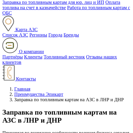
Заправка по топливным картам для юр. лиц и ИП
Оплата
топлива на счет в казначействе
Работа по топливным картам с
ОБС
Карта АЗС
Список АЗС
Регионы
Города
Бренды
О компании
Партнёры
Клиенты
Топливный вестник
Отзывы наших
клиентов
Контакты
Главная
Преимущества Эпикарт
Заправка по топливным картам на АЗС в ЛНР и ДНР
Заправка по топливным картам на
АЗС в ЛНР и ДНР
Принимая во внимание особенности ведения бизнеса сегодня,